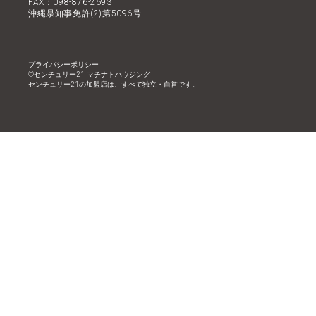
FAX：098-876-2693
沖縄県知事免許(2)第5096号
プライバシーポリシー
©︎センチュリー21 マチナトハウジング
センチュリー21の加盟店は、すべて独立・自営です。