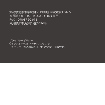
沖縄県浦添市字城間3019番地 座波建設ビル 6F
お電話：098-879-8050（お客様専用）
FAX：098-876-2693
沖縄県知事免許(2)第5096号
プライバシーポリシー
©︎センチュリー21 マチナトハウジング
センチュリー21の加盟店は、すべて独立・自営です。