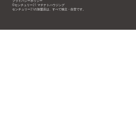
プライバシーポリシー
©︎センチュリー21 マチナトハウジング
センチュリー21の加盟店は、すべて独立・自営です。