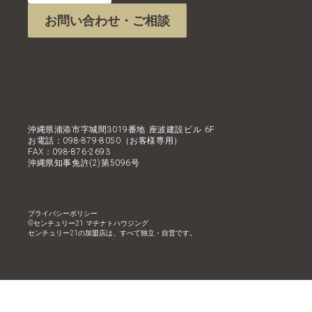
お問い合わせ・ご相談
沖縄県浦添市字城間3019番地 座波建設ビル 6F
お電話：098-879-8050（お客様専用）
FAX：098-876-2693
沖縄県知事免許(2)第5096号
プライバシーポリシー
©︎センチュリー21 マチナトハウジング
センチュリー21の加盟店は、すべて独立・自営です。