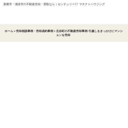
那覇市・浦添市の不動産売却・買取なら｜センチュリー21 マチナトハウジング
ホーム
＞
売却相談事例・売却成約事例
＞
北谷町の不動産売却事例-引越しをきっかけにマンシ
ョンを売却