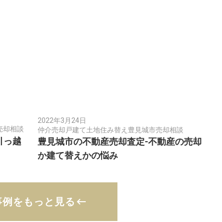
2022年3月24日
売却相談
仲介売却
戸建て
土地
住み替え
豊見城市
売却相談
引っ越
豊見城市の不動産売却査定-不動産の売却
か建て替えかの悩み
事例をもっと見る
keyboard_backspace