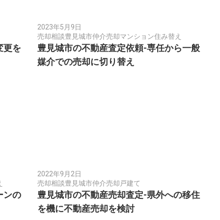
2023年5月9日
売却相談
豊見城市
仲介売却
マンション
住み替え
変更を
豊見城市の不動産査定依頼-専任から一般
媒介での売却に切り替え
2022年9月2日
え
売却相談
豊見城市
仲介売却
戸建て
ーンの
豊見城市の不動産売却査定-県外への移住
を機に不動産売却を検討