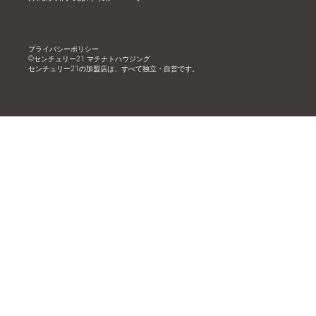
プライバシーポリシー
©︎センチュリー21 マチナトハウジング
センチュリー21の加盟店は、すべて独立・自営です。