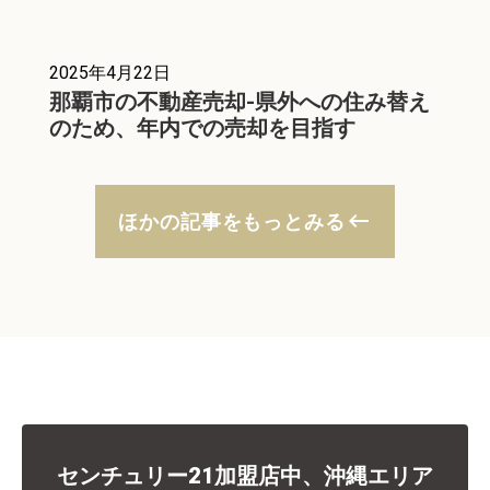
2025年4月22日
那覇市の不動産売却-県外への住み替え
のため、年内での売却を目指す
keyboard_backspace
ほかの記事をもっとみる
センチュリー21加盟店中、沖縄エリア