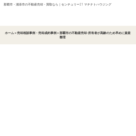
那覇市・浦添市の不動産売却・買取なら｜センチュリー21 マチナトハウジング
ホーム
＞
売却相談事例・売却成約事例
＞
那覇市の不動産売却-所有者が高齢のため早めに資産
整理