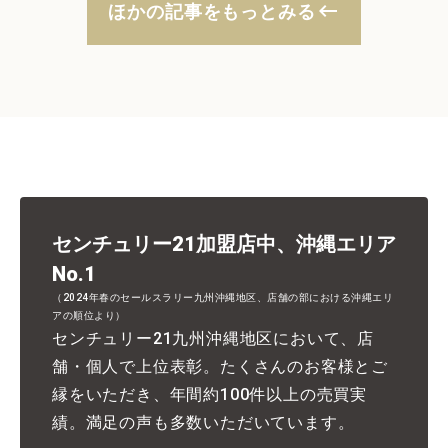
keyboard_backspace
ほかの記事をもっとみる
センチュリー21加盟店中、沖縄エリア
No.1
（2024年春のセールスラリー九州沖縄地区、店舗の部における沖縄エリ
アの順位より）
センチュリー21九州沖縄地区において、店
舗・個人で上位表彰。たくさんのお客様とご
縁をいただき、年間約100件以上の売買実
績。満足の声も多数いただいています。