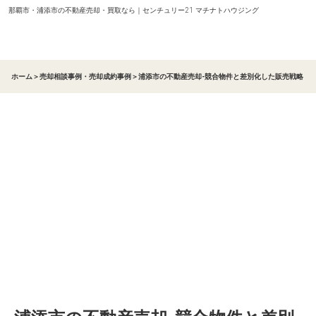
那覇市・浦添市の不動産売却・買取なら｜センチュリー21 マチナトハウジング
ホーム
＞
売却相談事例・売却成約事例
＞
浦添市の不動産売却-競合物件と差別化した販売戦略