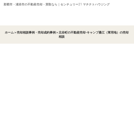
那覇市・浦添市の不動産売却・買取なら｜センチュリー21 マチナトハウジング
ホーム
＞
売却相談事例・売却成約事例
＞
北谷町の不動産売却-キャンプ桑江（軍用地）の売却
相談