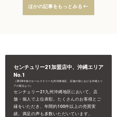
keyboard_backspace
ほかの記事をもっとみる
センチュリー21加盟店中、沖縄エリア
No.1
（2024年春のセールスラリー九州沖縄地区、店舗の部における沖縄エリ
アの順位より）
センチュリー21九州沖縄地区において、店
舗・個人で上位表彰。たくさんのお客様とご
縁をいただき、年間約100件以上の売買実
績。満足の声も多数いただいています。