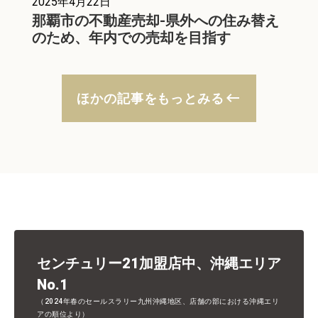
2025年4月22日
那覇市の不動産売却-県外への住み替え
のため、年内での売却を目指す
keyboard_backspace
ほかの記事をもっとみる
センチュリー21加盟店中、沖縄エリア
No.1
（2024年春のセールスラリー九州沖縄地区、店舗の部における沖縄エリ
アの順位より）