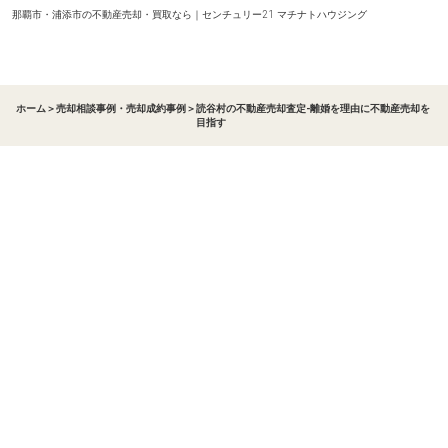
那覇市・浦添市の不動産売却・買取なら｜センチュリー21 マチナトハウジング
ホーム
＞
売却相談事例・売却成約事例
＞
読谷村の不動産売却査定-離婚を理由に不動産売却を
目指す