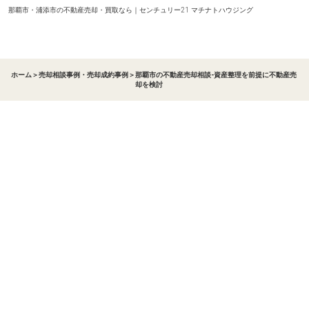
那覇市・浦添市の不動産売却・買取なら｜センチュリー21 マチナトハウジング
ホーム
＞
売却相談事例・売却成約事例
＞
那覇市の不動産売却相談-資産整理を前提に不動産売
却を検討