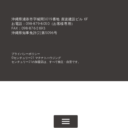
沖縄県浦添市字城間3019番地 座波建設ビル 6F
お電話：098-879-8050（お客様専用）
FAX：098-876-2693
沖縄県知事免許(2)第5096号
プライバシーポリシー
©︎センチュリー21 マチナトハウジング
センチュリー21の加盟店は、すべて独立・自営です。
menu