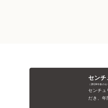
センチ
（2024年春の
センチュ
だき、年