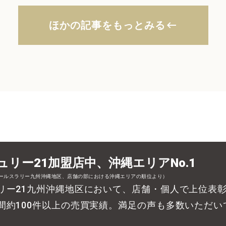
ほかの記事をもっとみる
keyboard_backspace
ュリー21加盟店中、沖縄エリアNo.1
セールスラリー九州沖縄地区、店舗の部における沖縄エリアの順位より）
リー21九州沖縄地区において、店舗・個人で上位表
間約100件以上の売買実績。満足の声も多数いただい