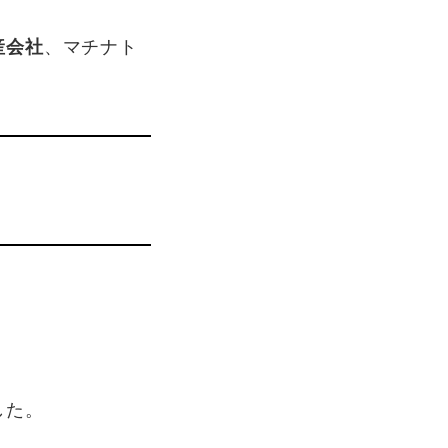
産会社
、マチナト
した。