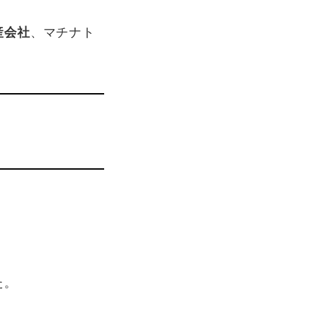
産会社
、マチナト
た。