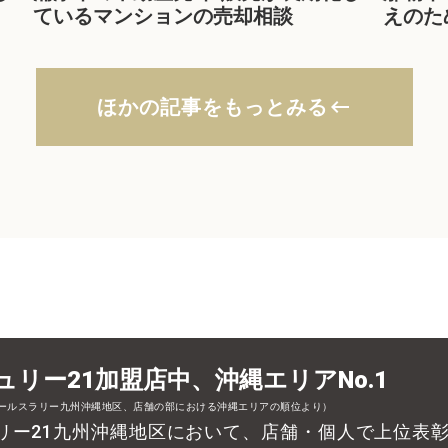
ているマンションの売却相談
えのた
ほかの記事をもっとみる
keyboard_backspace
ュリー21加盟店中、沖縄エリアNo.1
セールスラリー九州沖縄地区、店舗の部における沖縄エリアの順位より）
リー21九州沖縄地区において、店舗・個人で上位表