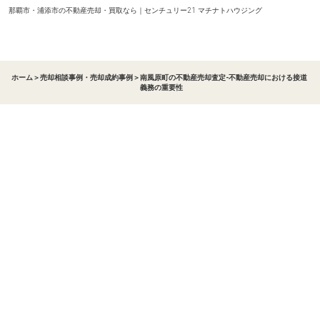
那覇市・浦添市の不動産売却・買取なら｜センチュリー21 マチナトハウジング
ホーム
＞
売却相談事例・売却成約事例
＞
南風原町の不動産売却査定-不動産売却における接道
義務の重要性