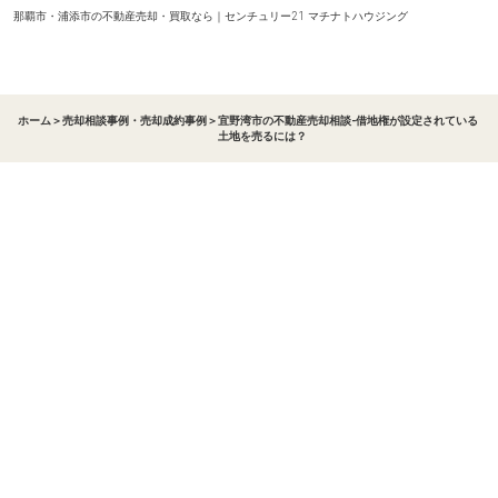
那覇市・浦添市の不動産売却・買取なら｜センチュリー21 マチナトハウジング
ホーム
＞
売却相談事例・売却成約事例
＞
宜野湾市の不動産売却相談-借地権が設定されている
土地を売るには？