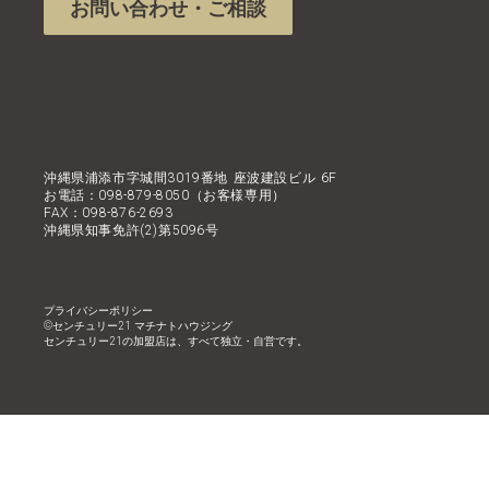
お問い合わせ・ご相談
沖縄県浦添市字城間3019番地 座波建設ビル 6F
お電話：098-879-8050（お客様専用）
FAX：098-876-2693
沖縄県知事免許(2)第5096号
プライバシーポリシー
©︎センチュリー21 マチナトハウジング
センチュリー21の加盟店は、すべて独立・自営です。