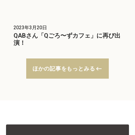
2023年3月20日
QABさん「Qごろ〜ずカフェ」に再び出
演！
keyboard_backspace
ほかの記事をもっとみる