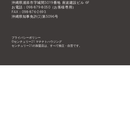
沖縄県浦添市字城間3019番地 座波建設ビル 6F
お電話：098-879-8050（お客様専用）
FAX：098-876-2693
沖縄県知事免許(2)第5096号
プライバシーポリシー
©︎センチュリー21 マチナトハウジング
センチュリー21の加盟店は、すべて独立・自営です。