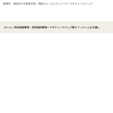
那覇市・浦添市の不動産売却・買取なら｜センチュリー21 マチナトハウジング
ホーム
＞
売却相談事例・売却成約事例
＞
マチナトハウジング新オフィスへとお引越し