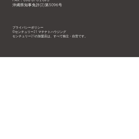
FAX：098-876-2693
沖縄県知事免許(2)第5096号
プライバシーポリシー
©︎センチュリー21 マチナトハウジング
センチュリー21の加盟店は、すべて独立・自営です。