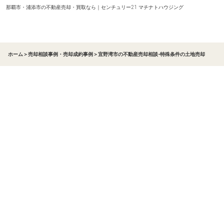
那覇市・浦添市の不動産売却・買取なら｜センチュリー21 マチナトハウジング
ホーム
＞
売却相談事例・売却成約事例
＞
宜野湾市の不動産売却相談-特殊条件の土地売却