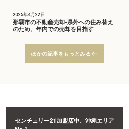
2025年4月22日
那覇市の不動産売却-県外への住み替え
のため、年内での売却を目指す
keyboard_backspace
ほかの記事をもっとみる
センチュリー21加盟店中、沖縄エリア