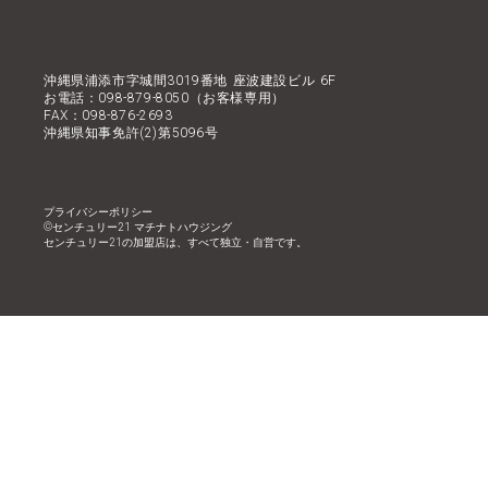
沖縄県浦添市字城間3019番地 座波建設ビル 6F
お電話：098-879-8050（お客様専用）
FAX：098-876-2693
沖縄県知事免許(2)第5096号
プライバシーポリシー
©︎センチュリー21 マチナトハウジング
センチュリー21の加盟店は、すべて独立・自営です。