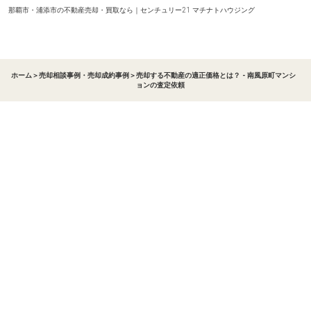
那覇市・浦添市の不動産売却・買取なら｜センチュリー21 マチナトハウジング
ホーム
＞
売却相談事例・売却成約事例
＞
売却する不動産の適正価格とは？ - 南風原町マンシ
ョンの査定依頼