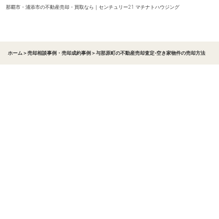
那覇市・浦添市の不動産売却・買取なら｜センチュリー21 マチナトハウジング
ホーム
＞
売却相談事例・売却成約事例
＞
与那原町の不動産売却査定-空き家物件の売却方法