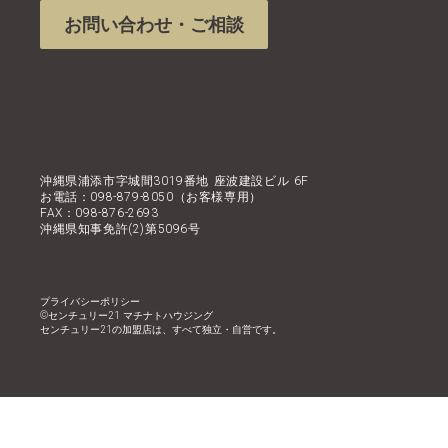
お問い合わせ・ご相談
沖縄県浦添市字城間3019番地 座波建設ビル 6F
お電話：098-879-8050（お客様専用）
FAX：098-876-2693
沖縄県知事免許(2)第5096号
プライバシーポリシー
©︎センチュリー21 マチナトハウジング
センチュリー21の加盟店は、すべて独立・自営です。