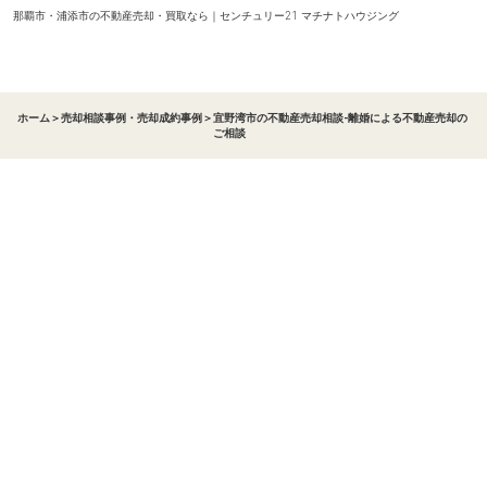
那覇市・浦添市の不動産売却・買取なら｜センチュリー21 マチナトハウジング
ホーム
＞
売却相談事例・売却成約事例
＞
宜野湾市の不動産売却相談-離婚による不動産売却の
ご相談