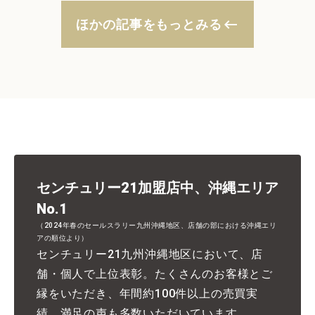
keyboard_backspace
ほかの記事をもっとみる
センチュリー21加盟店中、沖縄エリア
No.1
（2024年春のセールスラリー九州沖縄地区、店舗の部における沖縄エリ
アの順位より）
センチュリー21九州沖縄地区において、店
舗・個人で上位表彰。たくさんのお客様とご
縁をいただき、年間約100件以上の売買実
績。満足の声も多数いただいています。