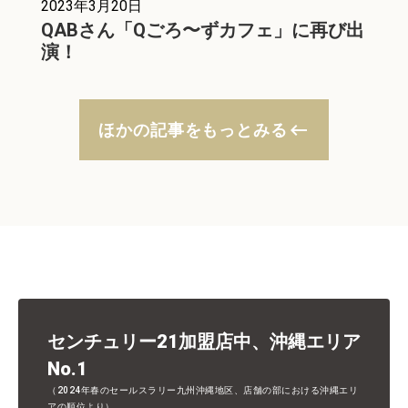
2023年3月20日
QABさん「Qごろ〜ずカフェ」に再び出
演！
keyboard_backspace
ほかの記事をもっとみる
センチュリー21加盟店中、沖縄エリア
No.1
（2024年春のセールスラリー九州沖縄地区、店舗の部における沖縄エリ
アの順位より）