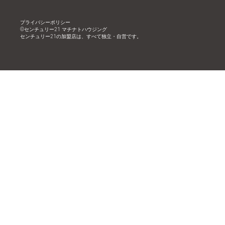
プライバシーポリシー
©︎センチュリー21 マチナトハウジング
センチュリー21の加盟店は、すべて独立・自営です。