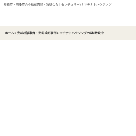
那覇市・浦添市の不動産売却・買取なら｜センチュリー21 マチナトハウジング
ホーム
＞
売却相談事例・売却成約事例
＞
マチナトハウジングのCM放映中