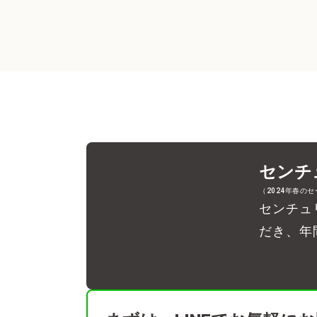
センチ
（2024年春の
センチュ
だき、年