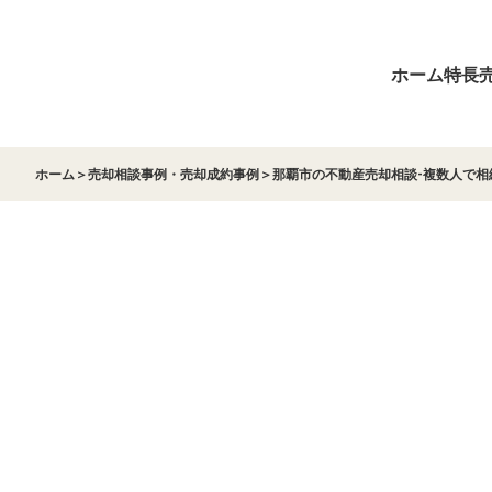
ホーム
特長
ホーム
＞
売却相談事例・売却成約事例
＞
那覇市の不動産売却相談-複数人で