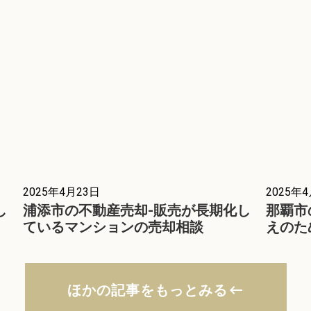
2025年4月23日
2025年
し
浦添市の不動産売却-販売が長期化し
那覇市
ているマンションの売却相談
えのた
ほかの記事をもっとみる
keyboard_backspace