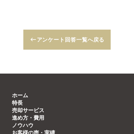
keyboard_backspace
アンケート回答一覧へ戻る
ホーム
特長
売却サービス
進め方・費用
ノウハウ
お客様の声・実績