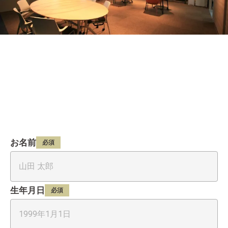
お名前
必須
生年月日
必須